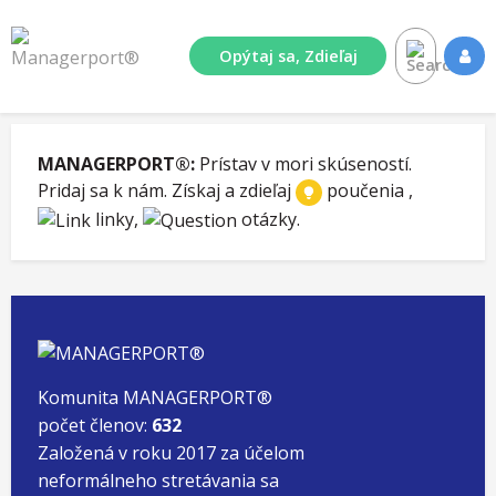
Opýtaj sa, Zdieľaj
MANAGERPORT®:
Prístav v mori skúseností.
Pridaj sa k nám. Získaj a zdieľaj
poučenia ,
linky,
otázky.
Komunita MANAGERPORT®
počet členov:
632
Založená v roku 2017 za účelom
neformálneho stretávania sa