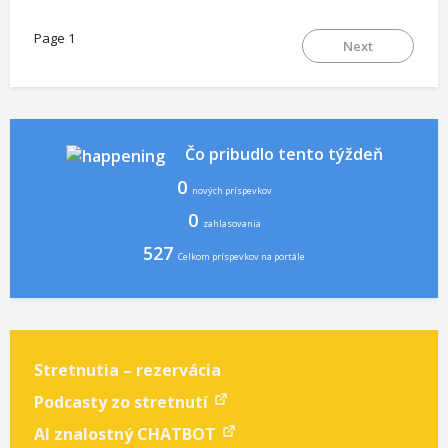
Page 1
Next
Čo pribudlo tento týždeň
0
nových príspevkov
0
zahlasovania
527
Celkom príspevkov na portále
Stretnutia – rezervácia
Podcasty zo stretnutí
AI znalostný CHATBOT