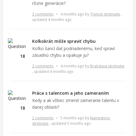
rôzne generácie?
3 comments
•
4 months ago
by
Trencin stretnutie
,
updated 4 months ago
Koľkokrát môže spraviť chybu
Koľko šancí dať podriadenému, keď spraví
zásadnú chybu a opakuje ju?
18
2 comments
•
4 months ago
by
Bratislava stretnutie
, updated 4 months ago
Práca s talentom a jeho zameraním
Kedy a ak vôbec zmeniť zameranie talentu v
danej oblasti?
18
2 comments
•
5 months ago
by
Namestovo
stretnutie
, updated 5 months ago