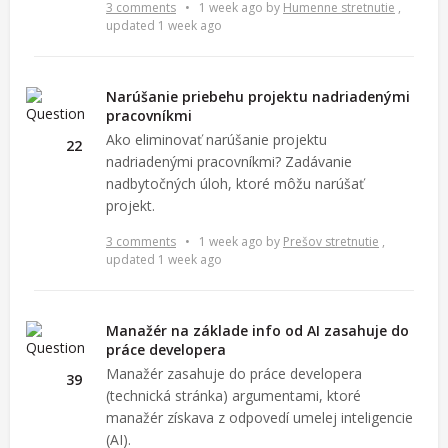
3 comments
•
1 week ago
by
Humenne stretnutie
,
updated 1 week ago
Narúšanie priebehu projektu nadriadenými
pracovníkmi
Ako eliminovať narúšanie projektu
22
nadriadenými pracovníkmi? Zadávanie
nadbytočných úloh, ktoré môžu narúšať
projekt.
3 comments
•
1 week ago
by
Prešov stretnutie
,
updated 1 week ago
Manažér na základe info od AI zasahuje do
práce developera
Manažér zasahuje do práce developera
39
(technická stránka) argumentami, ktoré
manažér získava z odpovedí umelej inteligencie
(AI).