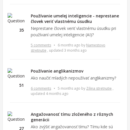
Používanie umelej inteligencie - neprestane
človek veriť vlastnému úsudku
Neprestane človek veriť vlastnému úsudku pri
35
používaní umelej inteligencie (AI)?
5 comments
•
6 months ago
by
Namestovo
stretnutie
, updated 3 months ago
Používanie anglikanizmov
Ako naučiť mladých nepoužívať anglikanizmy?
51
6 comments
•
5 months ago
by
Zilina stretnutie
,
updated 4 months ago
Angažovanosť tímu zloženého z rôznych
generácii
Ako zvýšiť angažovanosť tímu? Tímu kde sú
27