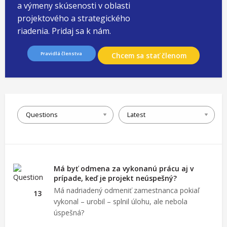
a výmeny skúsenosti v oblasti
projektového a strategického
riadenia. Pridaj sa k nám.
Pravidlá členstva
Chcem sa stať členom
Má byť odmena za vykonanú prácu aj v
prípade, keď je projekt neúspešný?
Má nadriadený odmeniť zamestnanca pokiaľ
13
vykonal – urobil – splnil úlohu, ale nebola
úspešná?