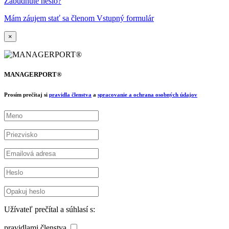
Zabudnuté heslo?
Mám záujem stať sa členom Vstupný formulár
×
MANAGERPORT®
Prosím prečítaj si
pravidla členstva
a
spracovanie a ochrana osobných údajov
Užívateľ prečítal a súhlasí s:
pravidlami členstva