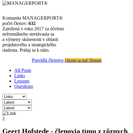
Komunita MANAGERPORT®
počet členov:
632
Založená v roku 2017 za účelom
neformálneho stretávania sa
a výmeny skúsenosti v oblasti
projektového a strategického
riadenia. Pridaj sa k nám.
Pravidlá členstva
Chcem sa stať členom
All Posts
Links
Lessons
Questions
2
Geert Hofstede - členovia tímu z rôznych