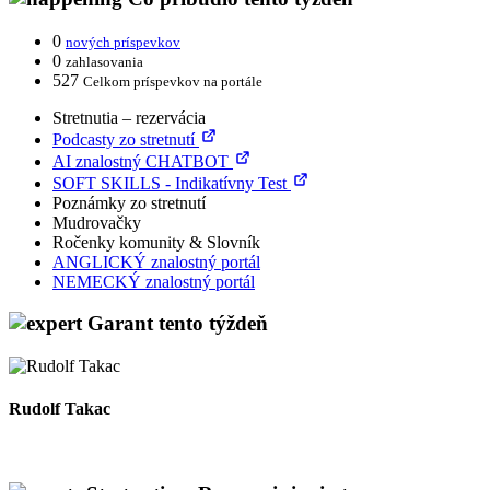
0
nových príspevkov
0
zahlasovania
527
Celkom príspevkov na portále
Stretnutia – rezervácia
Podcasty zo stretnutí
AI znalostný CHATBOT
SOFT SKILLS - Indikatívny Test
Poznámky zo stretnutí
Mudrovačky
Ročenky komunity & Slovník
ANGLICKÝ znalostný portál
NEMECKÝ znalostný portál
Garant tento týždeň
Rudolf Takac