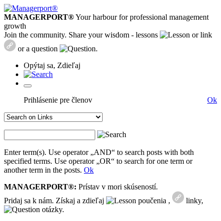
MANAGERPORT®
Your harbour for professional management
growth
Join the community. Share your wisdom - lessons
or link
or a question
.
Opýtaj sa, Zdieľaj
Prihlásenie pre členov
Ok
Enter term(s). Use operator „AND“ to search posts with both
specified terms. Use operator „OR“ to search for one term or
another term in the posts.
Ok
MANAGERPORT®:
Prístav v mori skúseností.
Pridaj sa k nám. Získaj a zdieľaj
poučenia ,
linky,
otázky.